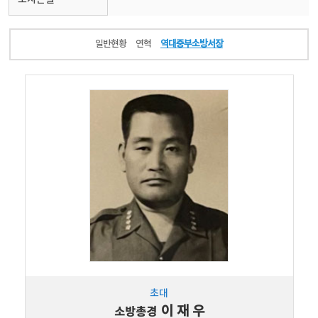
일반현황
연혁
역대중부소방서장
초대
이 재 우
소방총경