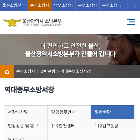
←
→
울산
소방본부
중부
소방서
남부
소방서
동부
소방서
북부
소방서
남울주
더 편안하고 안전한 울산,
울산광역시소방본부가 만들어 갑니다
중부소방서
일반현황
역대중부소방서장
역대중부소방서장
서장인사말
담당업무안내
일반현황
현장활동 및 홍보
119안전센터
119입고퐁당
오시는길