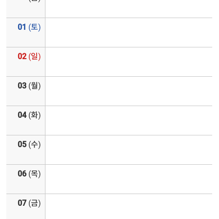
01
(토)
02
(일)
03
(월)
04
(화)
05
(수)
06
(목)
07
(금)