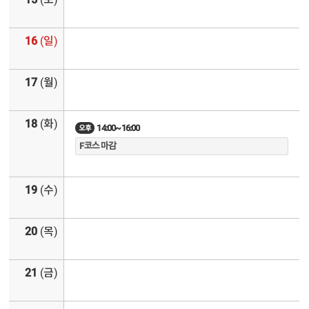
16
(일)
17
(월)
18
(화)
14:00~16:00
오후
F코스 마감
19
(수)
20
(목)
21
(금)