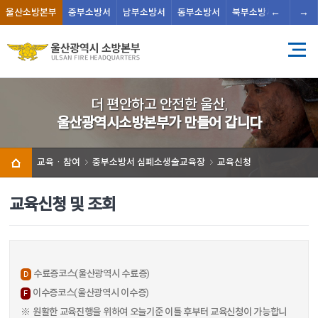
←
→
울산
소방본부
중부
소방서
남부
소방서
동부
소방서
북부
소방서
남울주
더 편안하고 안전한 울산,
울산광역시소방본부가 만들어 갑니다
교육ㆍ참여
중부소방서 심폐소생술교육장
교육신청
교육신청 및 조회
수료증코스(울산광역시 수료증)
D
이수증코스(울산광역시 이수증)
F
※ 원활한 교육진행을 위하여 오늘기준 이틀 후부터 교육신청이 가능합니