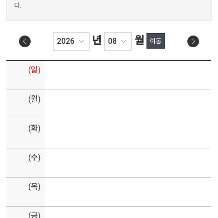
다.
년
월
(일)
(월)
(화)
(수)
(목)
(금)