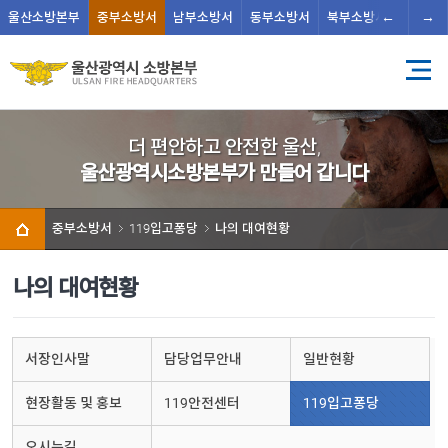
←
→
울산
소방본부
중부
소방서
남부
소방서
동부
소방서
북부
소방서
남울주
더 편안하고 안전한 울산,
울산광역시소방본부가 만들어 갑니다
중부소방서
119입고퐁당
나의 대여현황
나의 대여현황
서장인사말
담당업무안내
일반현황
현장활동 및 홍보
119안전센터
119입고퐁당
오시는길