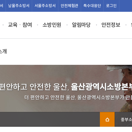
서
남울주
소방서
서울주
소방서
안전
체험관
특수
대응단
로그인
교육ㆍ참여
소방민원
알림마당
안전정보
소개
 편안하고 안전한 울산,
울산광역시소방본부
더 편안하고 안전한 울산, 울산광역시소방본부가 만
중부