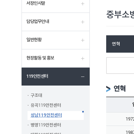
서장인사말
중부소
담당업무안내
일반현황
연혁
현장활동 및 홍보
119안전센터
연혁
구조대
유곡119안전센터
성남119안전센터
197
병영119안전센터
198