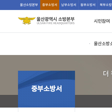
울산
소방본부
중부
소방서
남부
소방서
동부
소방서
북부
소방
시민참여
울산소방
더
중부소방서