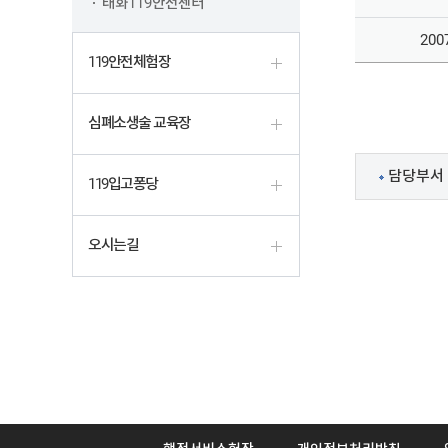
태화119안전센터
200
119안전체험장
심폐소생술 교육장
담당부서 
119입고퐁당
오시는길