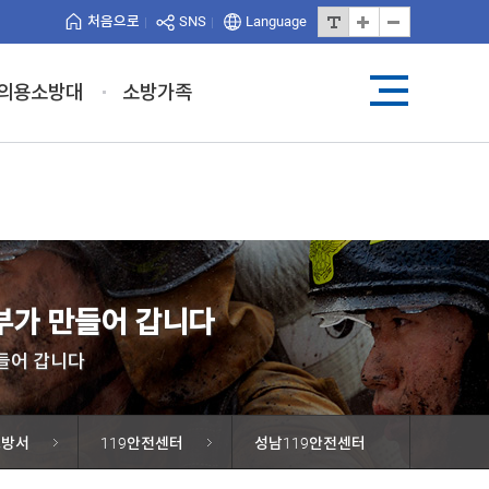
처음으로
SNS
Language
의용소방대
소방가족
가 만들어 갑니다
들어 갑니다
소방서
119안전센터
성남119안전센터