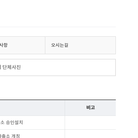
사항
오시는길
터 단체사진
비고
출소 승인설치
파출소 개칭