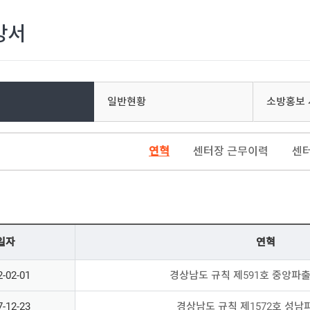
방서
일반현황
소방홍보 
연혁
센터장 근무이력
센
일자
연혁
2-02-01
경상남도 규칙 제591호 중앙파
7-12-23
경상남도 규칙 제1572호 성남