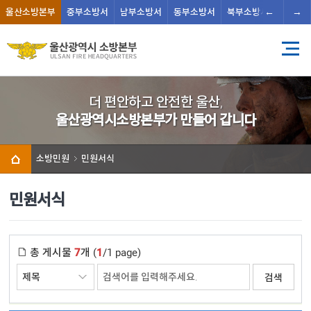
←
→
울산
소방본부
중부
소방서
남부
소방서
동부
소방서
북부
소방서
남울주
더 편안하고 안전한 울산,
울산광역시소방본부가 만들어 갑니다
소방민원
민원서식
민원서식
총 게시물
7
개 (
1
/1 page)
검색