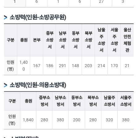
1
6
1
6
27
3
소방력(인원-소방공무원)
남울
서울
울산
중부
남부
동부
북부
주
주
안전
구분
총원
본부
소방
소방
소방
소방
소방
소방
체험
서
서
서
서
서
서
관
인원
1,40
167
186
291
148
203
214
170
21
(명)
0
소방력(인원-의용소방대)
중부소
남부소
동부소
북부소
남울주
서울주
구분
총원
방서
방서
방서
방서
소방서
소방서
인원
1,840
280
380
200
280
320
380
(명)