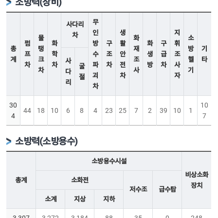
소방력(장비)
무
사다리
인
생
지
차
물
화
소
펌
화
방
구
활
화
구
휘
총
탱
재
방
기
프
학
수
조
안
생
급
조
계
크
조
헬
타
사
차
차
파
차
전
방
차
사
굴
차
사
기
다
괴
차
자
절
리
차
30
10
44
18
10
6
8
4
23
25
7
2
39
10
1
4
7
소방력(소방용수)
소방용수시설
비상소화
총계
소화전
장치
저수조
급수탑
소계
지상
지하