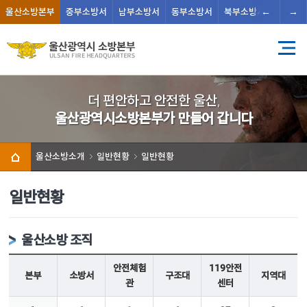
←
→
울산
소방본부
중부
소방서
남부
소방서
동부
소방서
북부
소방서
남울주
더 편안하고 안전한 울산,
울산광역시소방본부가 만들어 갑니다
울산소방소개
일반현황
일반현황
일반현황
울산소방 조직
안전체험
119안전
본부
소방서
구조대
지역대
관
센터