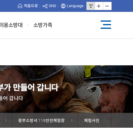
처음으로
SNS
Language
의용소방대
소방가족
가 만들어 갑니다
들어 갑니다
중부소방서 119안전체험장
체험사진