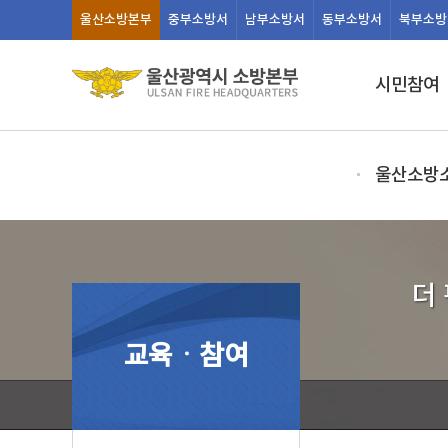
울산
소방본부
중부
소방서
남부
소방서
동부
소방서
북부
소방
시민참여
울산소방
더
교육ㆍ참여