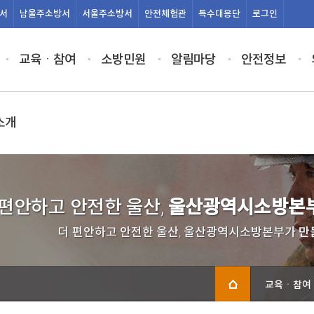
서
남울주
소방서
서울주
소방서
안전
체험관
특수
대응단
로그인
교육ㆍ참여
소방민원
알림마당
안전정보
소개
 편안하고 안전한 울산,
울산광역시소방본부
더 편안하고 안전한 울산, 울산광역시소방본부가 만
교육ㆍ참여