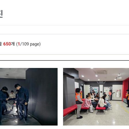
진
물
650
개 (
1
/109 page)