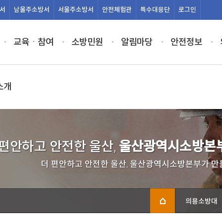
서
남울주
소방서
서울주
소방서
안전
체험관
특수
대응단
로그인
교육ㆍ참여
소방민원
알림마당
안전정보
소개
 편안하고 안전한 울산,
울산광역시소방본부
더 편안하고 안전한 울산, 울산광역시소방본부가 만
의용소방대