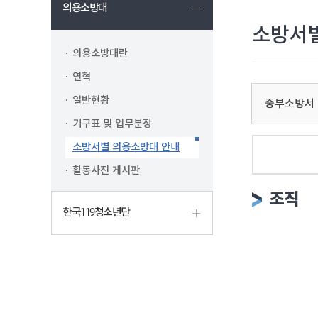
의용소방대
소방서별
의용소방대란
연혁
일반현황
중부소방서
기구표 및 업무분장
소방서별 의용소방대 안내
활동사진 게시판
조직
한국119청소년단