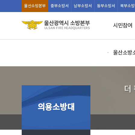
울산
소방본부
중부
소방서
남부
소방서
동부
소방서
북부
소방
시민참여
울산소방
더
의용소방대