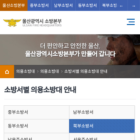
←
→
울산
소방본부
중부
소방서
남부
소방서
동부
소방서
북부
소방서
남울주
더 편안하고 안전한 울산,
울산광역시소방본부가 만들어 갑니다
의용소방대
의용소방대
소방서별 의용소방대 안내
소방서별 의용소방대 안내
중부소방서
남부소방서
동부소방서
북부소방서
남울주소방서
서울주소방서