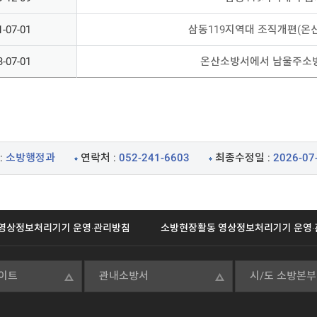
1-07-01
삼동119지역대 조직개편(온
3-07-01
온산소방서에서 남울주소
:
소방행정과
연락처 :
052-241-6603
최종수정일 :
2026-07
영상정보처리기기 운영·관리방침
소방현장활동 영상정보처리기기 운영·
이트
관내소방서
시/도 소방본부