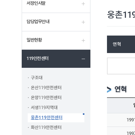
서장인사말
웅촌11
담당업무안내
일반현황
연혁
119안전센터
구조대
온산119안전센터
연혁
온양119안전센터
서생119지역대
웅촌119안전센터
199
화산119안전센터
199