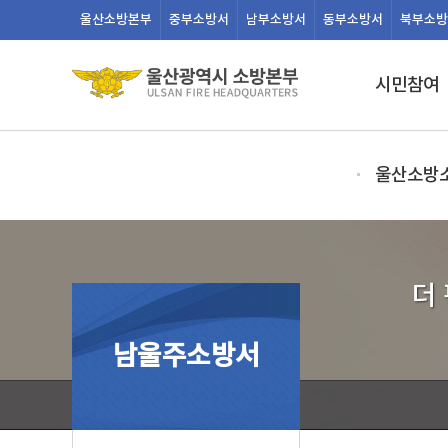
울산
소방본부
중부
소방서
남부
소방서
동부
소방서
북부
소방
시민참여
울산소방
더
남울주소방서