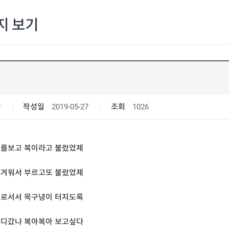
지 보기
*
작성일
2019-05-27
조회
1026
너를보고 복이라고 불렀었제
정겨워서 부르고또 불렀었제
홀로서서 목구녕이 터지도록
어디갔나 복아복아 보고싶다