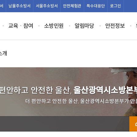
서
남울주
소방서
서울주
소방서
안전
체험관
특수
대응단
로그인
교육ㆍ참여
소방민원
알림마당
안전정보
소개
 편안하고 안전한 울산,
울산광역시소방본부
더 편안하고 안전한 울산, 울산광역시소방본부가 만