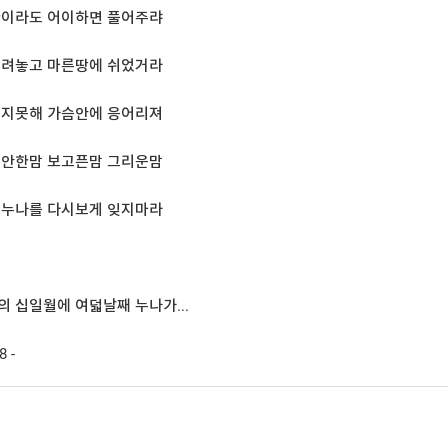
한이라도 어이하면 풀어주랴
내려놓고 마른땅에 쉬었거라
잊지못해 가슴안에 응어리져
미안한맘 보고픈맘 그리운맘
이누나를 다시보게 잊지마라
 십일월에 여덟날째 누나가...
8 -