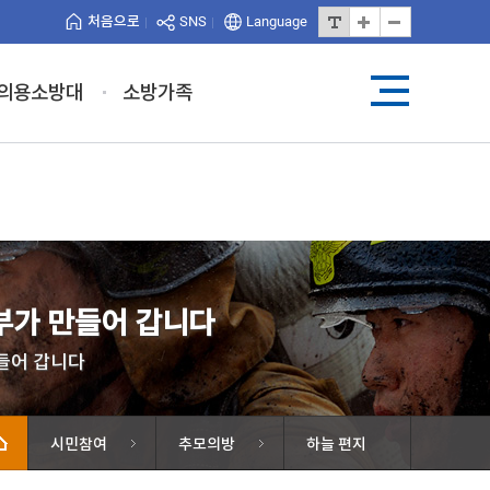
처음으로
SNS
Language
의용소방대
소방가족
가 만들어 갑니다
들어 갑니다
시민참여
추모의방
하늘 편지