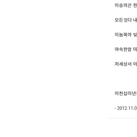
이승의끈 
모든것다 
이놈복아 
야속한맘 
저세상서 
이천십이년의
- 2012.11.0