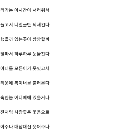
흘러가는 이시간이 서러워서
붙들고서 니얼굴만 되새긴다
상했을까 있는곳이 깜깜할까
애닳파서 하루하루 눈물진다
복이너를 모든이가 못잊고서
그리움에 복이너를 불러본다
야속한놈 어디메에 있을거나
예전처럼 사람좋은 웃음으로
닦아주나 대답대신 웃어주나