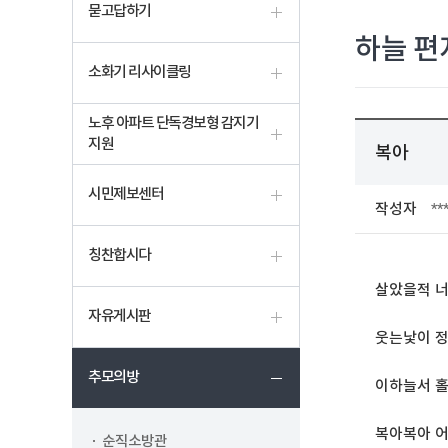
묻고답하기
하늘 편
소화기 리사이클링
노후 아파트 단독경보형 감지기
지원
복아
시민제보센터
작성자
**
칭찬합시다
살았을적 
자유게시판
웃는낯이 
추모의방
이하늘서 
복아복아 
순직소방관