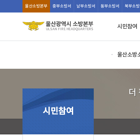
울산
소방본부
중부
소방서
남부
소방서
동부
소방서
북부
소방
시민참여
울산소방
더
시민참여