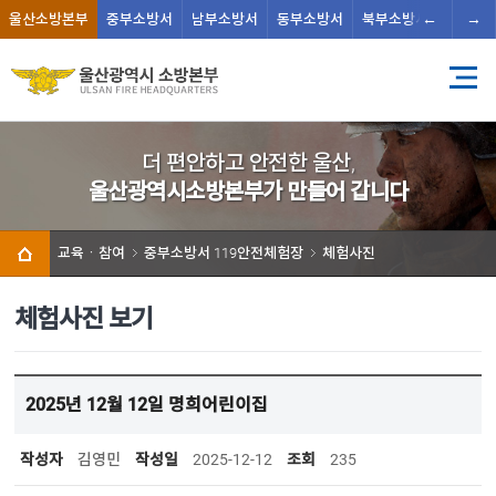
←
→
울산
소방본부
중부
소방서
남부
소방서
동부
소방서
북부
소방서
남울주
더 편안하고 안전한 울산,
울산광역시소방본부가 만들어 갑니다
교육ㆍ참여
중부소방서 119안전체험장
체험사진
체험사진 보기
2025년 12월 12일 명희어린이집
작성자
김영민
작성일
2025-12-12
조회
235