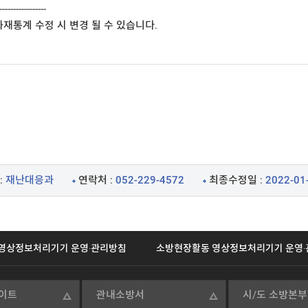
-----------------

재통계 수정 시 변경 될 수 있습니다.

:
재난대응과
연락처 :
052-229-4572
최종수정일 :
2022-01
영상정보처리기기 운영·관리방침
소방현장활동 영상정보처리기기 운영·
이트
관내소방서
시/도 소방본부