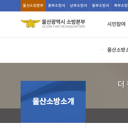
울산
소방본부
중부
소방서
남부
소방서
동부
소방서
북부
소방
시민참여
울산소방
더
울산소방소개