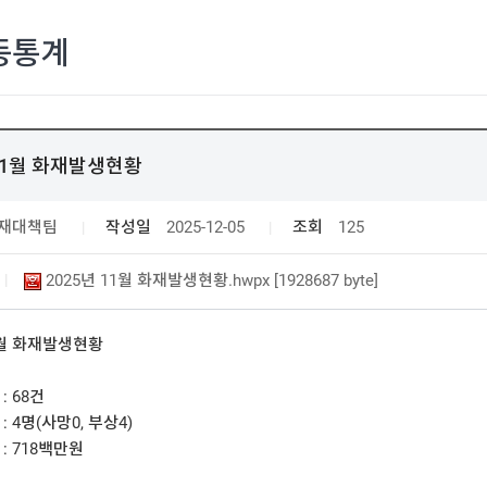
동통계
 11월 화재발생현황
재대책팀
작성일
2025-12-05
조회
125
2025년 11월 화재발생현황.hwpx [1928687 byte]
1월 화재발생현황

: 68건

: 4명(사망0, 부상4)

: 718백만원
