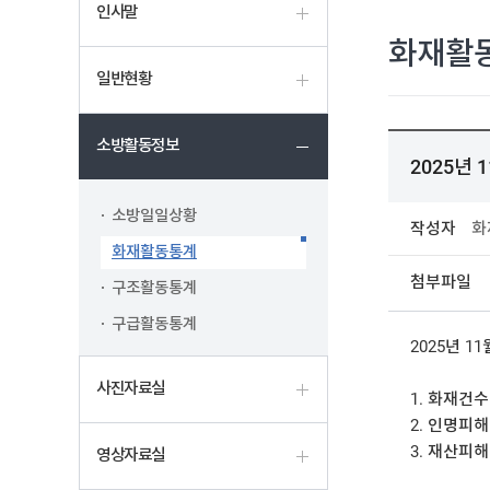
인사말
화재활
일반현황
소방활동정보
2025년
소방일일상황
작성자
화
화재활동통계
첨부파일
구조활동통계
구급활동통계
2025년 1
사진자료실
1. 화재건수 
2. 인명피해 
3. 재산피해 
영상자료실