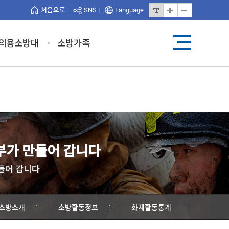
처음으로
SNS
Language
의용소방대
소방가족
가 만들어 갑니다
들어 갑니다
소방소개
소방활동정보
화재활동통계