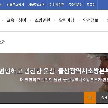
서
남울주
소방서
서울주
소방서
안전
체험관
특수
대응단
로그인
교육ㆍ참여
소방민원
알림마당
안전정보
소개
 편안하고 안전한 울산,
울산광역시소방본부
더 편안하고 안전한 울산, 울산광역시소방본부가 만
울산