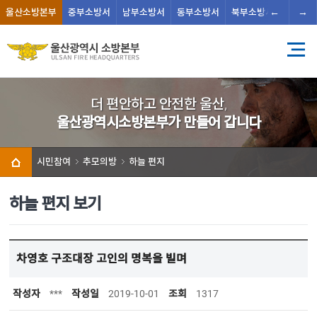
←
→
울산
소방본부
중부
소방서
남부
소방서
동부
소방서
북부
소방서
남울주
더 편안하고 안전한 울산,
울산광역시소방본부가 만들어 갑니다
시민참여
추모의방
하늘 편지
하늘 편지 보기
차영호 구조대장 고인의 명복을 빌며
작성자
***
작성일
2019-10-01
조회
1317