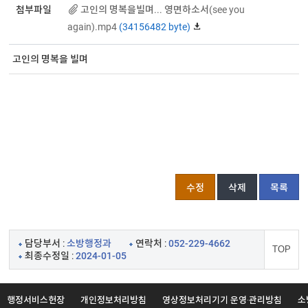
첨부파일
고인의 명복을빌며... 영면하소서(see you
again).mp4
(34156482 byte)
고인의 명복을 빌며
수정
삭제
목록
담당부서 :
소방행정과
연락처 :
052-229-4662
TOP
최종수정일 :
2024-01-05
행정서비스헌장
개인정보처리방침
영상정보처리기기 운영·관리방침
소