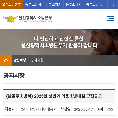
←
→
울산
소방본부
중부
소방서
남부
소방서
동부
소방서
북부
소방서
남울주
더 편안하고 안전한 울산,
울산광역시소방본부가 만들어 갑니다
알림마당
공지사항
공지사항
(남울주소방서) 2025년 상반기 의용소방대원 모집공고
작성자
남울주소방서 재난대응과
작성일
2025-02-17
조회
755