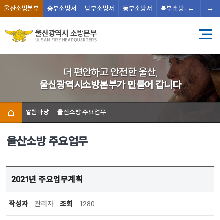
←
→
울산
소방본부
중부
소방서
남부
소방서
동부
소방서
북부
소방서
남울주
더 편안하고 안전한 울산,
울산광역시소방본부가 만들어 갑니다
알림마당
울산소방 주요업무
울산소방 주요업무
2021년 주요업무계획
작성자
관리자
조회
1280