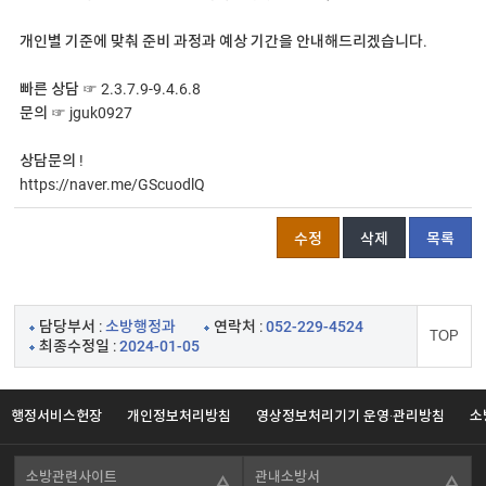
개인별 기준에 맞춰 준비 과정과 예상 기간을 안내해드리겠습니다.
빠른 상담 ☞ 2.3.7.9-9.4.6.8
문의 ☞ jguk0927
상담문의 !
https://naver.me/GScuodlQ
수정
삭제
목록
담당부서 :
소방행정과
연락처 :
052-229-4524
TOP
최종수정일 :
2024-01-05
행정서비스헌장
개인정보처리방침
영상정보처리기기 운영·관리방침
소
소방관련사이트
관내소방서