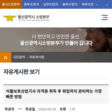
←
→
울산
소방본부
중부
소방서
남부
소방서
동부
소방서
북부
소방서
남울주
더 편안하고 안전한 울산,
울산광역시소방본부가 만들어 갑니다
시민참여
자유게시판
자유게시판 보기
식물보호산업기사 자격증 취득 후 취업까지 준비하는 가장
빠른 방법
작성자
***
작성일
2026-05-29
조회
170