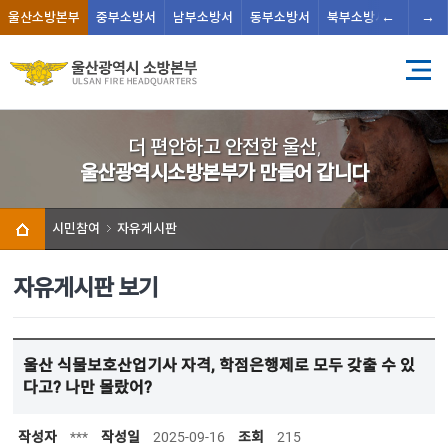
←
→
울산
소방본부
중부
소방서
남부
소방서
동부
소방서
북부
소방서
남울주
더 편안하고 안전한 울산,
울산광역시소방본부가 만들어 갑니다
시민참여
자유게시판
자유게시판 보기
울산 식물보호산업기사 자격, 학점은행제로 모두 갖출 수 있
다고? 나만 몰랐어?
작성자
***
작성일
2025-09-16
조회
215