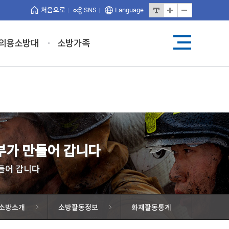
처음으로
SNS
Language
의용소방대
소방가족
가 만들어 갑니다
들어 갑니다
소방소개
소방활동정보
화재활동통계