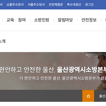
서
남울주
소방서
서울주
소방서
안전
체험관
특수
대응단
로그인
교육ㆍ참여
소방민원
알림마당
안전정보
소개
 편안하고 안전한 울산,
울산광역시소방본부
더 편안하고 안전한 울산, 울산광역시소방본부가 만
울산