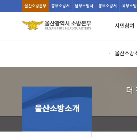
울산
소방본부
중부
소방서
남부
소방서
동부
소방서
북부
소방
시민참여
울산소방
더
울산소방소개