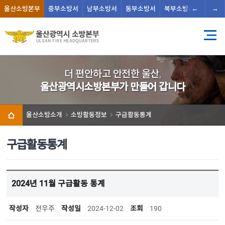
←
→
울산
소방본부
중부
소방서
남부
소방서
동부
소방서
북부
소방서
남울주
더 편안하고 안전한 울산,
울산광역시소방본부가 만들어 갑니다
울산소방소개
소방활동정보
구급활동통계
구급활동통계
2024년 11월 구급활동 통계
작성자
전우주
작성일
2024-12-02
조회
190