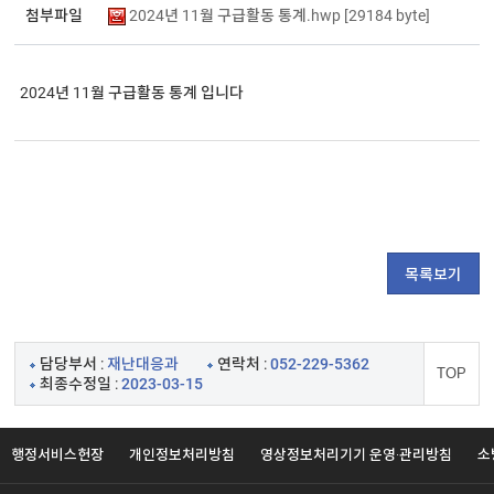
첨부파일
2024년 11월 구급활동 통계.hwp [29184 byte]
2024년 11월 구급활동 통계 입니다 

목록보기
담당부서 :
재난대응과
연락처 :
052-229-5362
TOP
최종수정일 :
2023-03-15
행정서비스헌장
개인정보처리방침
영상정보처리기기 운영·관리방침
소