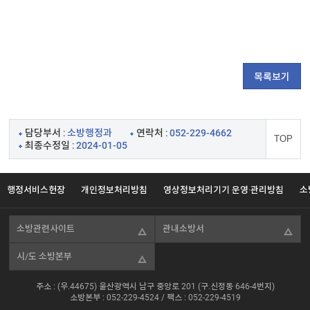
목록보기
담당부서 :
소방행정과
연락처 :
052-229-4662
TOP
최종수정일 :
2024-01-05
행정서비스헌장
개인정보처리방침
영상정보처리기기 운영·관리방침
소
소방관련사이트
관내소방서
시/도 소방본부
주소 : (우.44675) 울산광역시 남구 중앙로 201 (구.신정동 646-4번지)
소방본부 :
052-229-4524
/ 팩스 : 052-229-4519