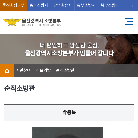
←
→
울산
소방본부
중부
소방서
남부
소방서
동부
소방서
북부
소방서
남울주
더 편안하고 안전한 울산,
울산광역시소방본부가 만들어 갑니다
시민참여
추모의방
순직소방관
순직소방관
박용복