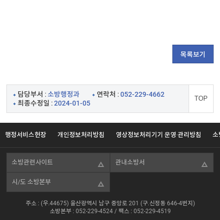
목록보기
담당부서 :
소방행정과
연락처 :
052-229-4662
TOP
최종수정일 :
2024-01-05
행정서비스헌장
개인정보처리방침
영상정보처리기기 운영·관리방침
소
소방관련사이트
관내소방서
시/도 소방본부
주소 : (우.44675) 울산광역시 남구 중앙로 201 (구.신정동 646-4번지)
소방본부 :
052-229-4524
/ 팩스 : 052-229-4519