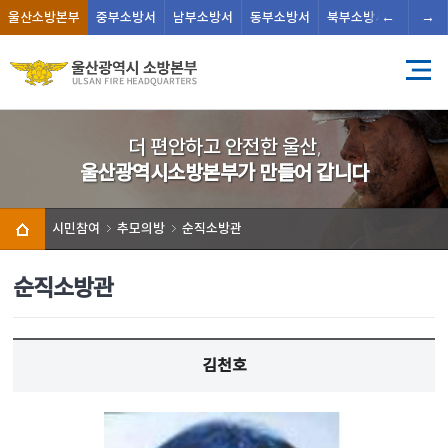
←
→
울산
소방본부
중부
소방서
남부
소방서
동부
소방서
북부
소방서
남울주
더 편안하고 안전한 울산,
울산광역시소방본부가 만들어 갑니다
시민참여
추모의방
순직소방관
순직소방관
김천호