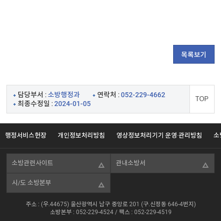
목록보기
담당부서 :
소방행정과
연락처 :
052-229-4662
TOP
최종수정일 :
2024-01-05
행정서비스헌장
개인정보처리방침
영상정보처리기기 운영·관리방침
소
소방관련사이트
관내소방서
시/도 소방본부
주소 : (우.44675) 울산광역시 남구 중앙로 201 (구.신정동 646-4번지)
소방본부 :
052-229-4524
/ 팩스 : 052-229-4519