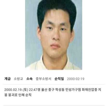
계급
소방교
소속
중부소방서
순직일
2000-02-19
2000.02.19.(토) 22:47경 울산 중구 학성동 민성가구점 화재진압중 지
붕 붕괴로 인해 순직