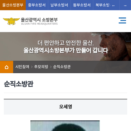
←
→
울산
소방본부
중부
소방서
남부
소방서
동부
소방서
북부
소방서
남울주
더 편안하고 안전한 울산,
울산광역시소방본부가 만들어 갑니다
시민참여
추모의방
순직소방관
순직소방관
오세영