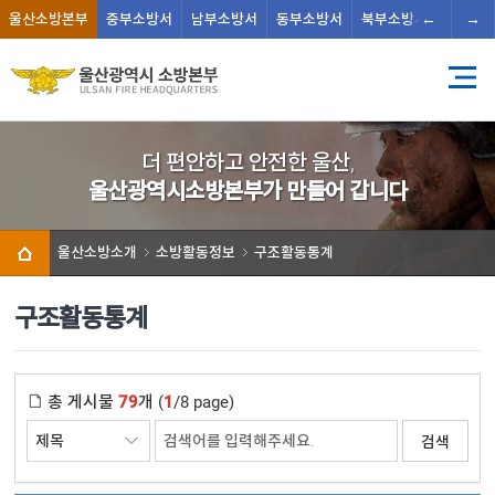
←
→
울산
소방본부
중부
소방서
남부
소방서
동부
소방서
북부
소방서
남울주
더 편안하고 안전한 울산,
울산광역시소방본부가 만들어 갑니다
울산소방소개
소방활동정보
구조활동통계
구조활동통계
총 게시물
79
개 (
1
/8 page)
검색