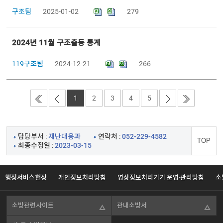
구조팀
2025-01-02
279
2024년 11월 구조출동 통계
119구조팀
2024-12-21
266
1
2
3
4
5
담당부서 :
재난대응과
연락처 :
052-229-4582
TOP
최종수정일 :
2023-03-15
행정서비스헌장
개인정보처리방침
영상정보처리기기 운영·관리방침
소
소방관련사이트
관내소방서