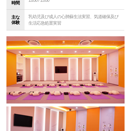
13:00 / 15:00
時間
乳幼児及び成人の心肺蘇生法実習、気道確保及び
主な
体験
生活応急処置実習