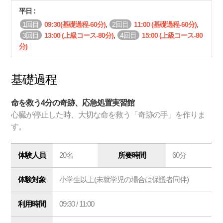
平日 :
1回目
0
9:30(基礎過程-60分)
,
2回目
11:00 (基礎過程-60分)
,
3回目
13:00 (上級コース-80分)
,
4回目
15:00 (上級コース-80
分)
基礎過程
命を救う4分の奇跡、応急処置実習館
心臓が停止した時、大切な命を救う「奇跡の手」を作りま
す。
体験人員
20名
所要時間
60分
体験対象
小学生以上(未就学児の場合は保護者同伴)
利用時間
09:30 / 11:00