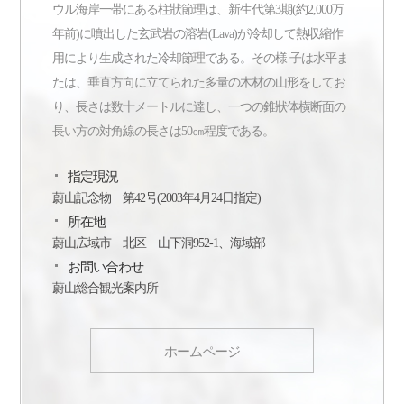
ウル海岸一帯にある柱狀節理は、新生代第3期(約2,000万
年前)に噴出した玄武岩の溶岩(Lava)が冷却して熱収縮作
用により生成された冷却節理である。その様 子は水平ま
たは、垂直方向に立てられた多量の木材の山形をしてお
り、長さは数十メートルに達し、一つの錐狀体横断面の
長い方の対角線の長さは50㎝程度である。
指定現況
蔚山記念物 第42号(2003年4月24日指定)
所在地
蔚山広域市 北区 山下洞952-1、海域部
お問い合わせ
蔚山総合観光案内所
ホームページ