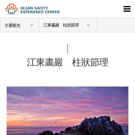
江東畵巖 柱狀節理
主要観光
江東畵巖 柱狀節理