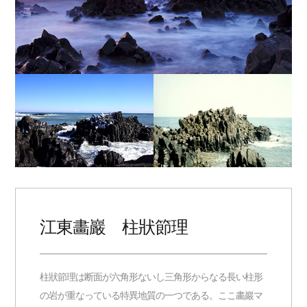
江東畵巖 柱狀節理
柱狀節理は断面が六角形ないし三角形からなる長い柱形
の岩が重なっている特異地質の一つである。ここ畵巖マ