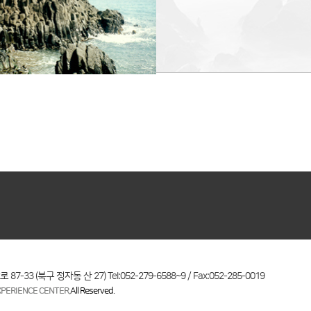
-33 (북구 정자동 산 27) Tel:052-279-6588~9 / Fax:052-285-0019
PERIENCE CENTER.
All Reserved.