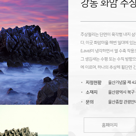
강동 화암 주
주상절리는 단면이 육각형 내지 삼
다. 이곳 화암마을 해변 일대에 있는
(Lava)이 냉각하면서 열 수축 작
그 생김새는 수평 또는 수직 방향으
에 이르며, 하나의 추상체 횡단면 긴
지정현황
울산기념물 제 42호
소재지
울산광역시 북구 산
문의
울산종합 관광안내소 
홈페이지