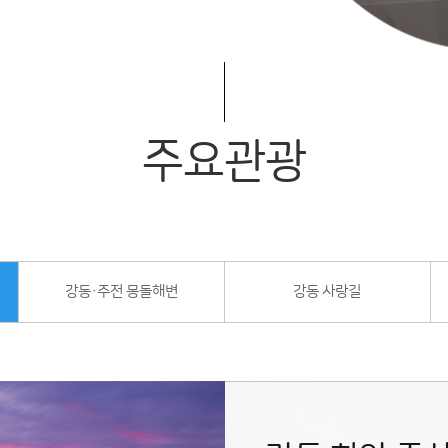
주요관광
강동·주전 몽돌해변
강동 사랑길