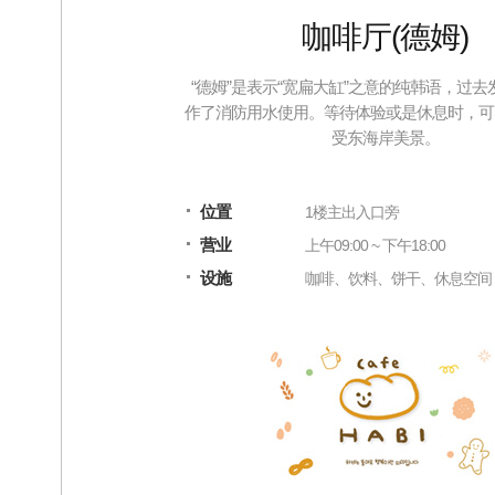
咖啡厅(德姆)
“德姆”是表示“宽扁大缸”之意的纯韩语，过
作了消防用水使用。等待体验或是休息时，可
受东海岸美景。
位置
1楼主出入口旁
营业
上午09:00 ~ 下午18:00
设施
咖啡、饮料、饼干、休息空间