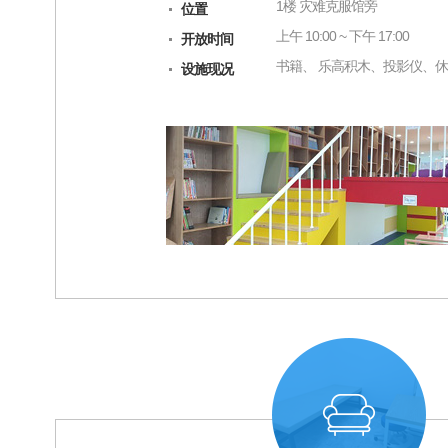
1楼 灾难克服馆旁
位置
上午 10:00 ~ 下午 17:00
开放时间
书籍、 乐高积木、投影仪、
设施现况