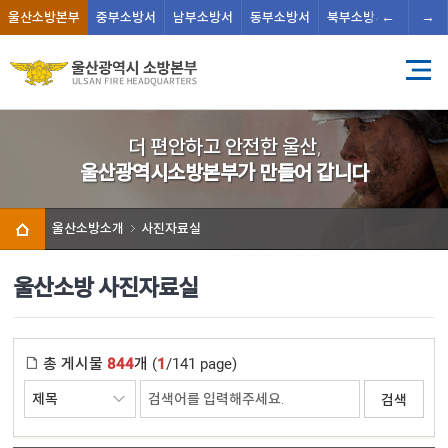
←
→
울산
소방본부
중부
소방서
남부
소방서
동부
소방서
북부
소방서
남울주
더 편안하고 안전한 울산,
울산광역시소방본부가 만들어 갑니다
울산소방소개
사진자료실
울산소방 사진자료실
총 게시물
844
개 (
1
/141 page)
검색