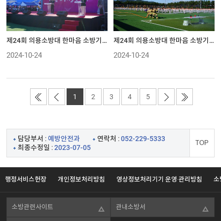
제24회 의용소방대 한마음 소방기술경연대회
제24회 의용소방대 한마음 소방기술경연대회
2024-10-24
2024-10-24
1
2
3
4
5
담당부서 :
예방안전과
연락처 :
052-229-5333
TOP
최종수정일 :
2023-07-05
행정서비스헌장
개인정보처리방침
영상정보처리기기 운영·관리방침
소
소방관련사이트
관내소방서